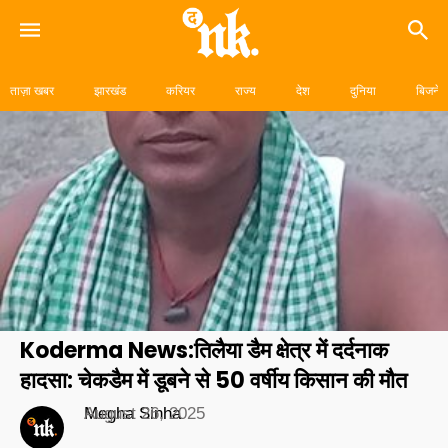
Skip
to
ताज़ा खबर
झारखंड
करियर
राज्य
देश
दुनिया
बिजनेस
content
Koderma News:तिलैया डैम क्षेत्र में दर्दनाक
हादसा: चेकडैम में डूबने से 50 वर्षीय किसान की मौत
Megha Sinha
August 26, 2025