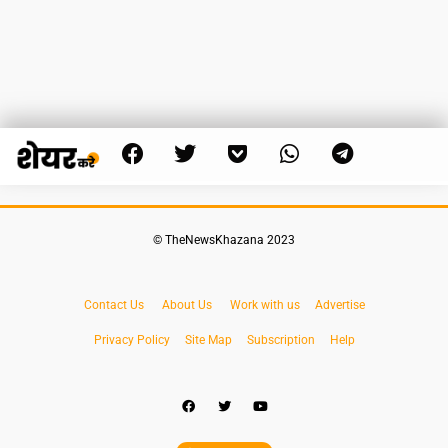
© TheNewsKhazana 2023
Contact Us
About Us
Work with us
Advertise
Privacy Policy
Site Map
Subscription
Help