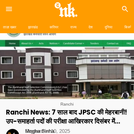
Skip
to
ताज़ा खबर
झारखंड
करियर
राज्य
देश
दुनिया
बिजनेस
content
Ranchi
Ranchi News: 7 साल बाद JPSC की मेहरबानी!
उप-समाहर्ता पदों की परीक्षा आखिरकार दिसंबर में…
Megha Sinha
September 10, 2025