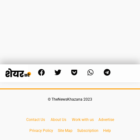
© TheNewsKhazana 2023
Contact Us
About Us
Work with us
Advertise
Privacy Policy
Site Map
Subscription
Help