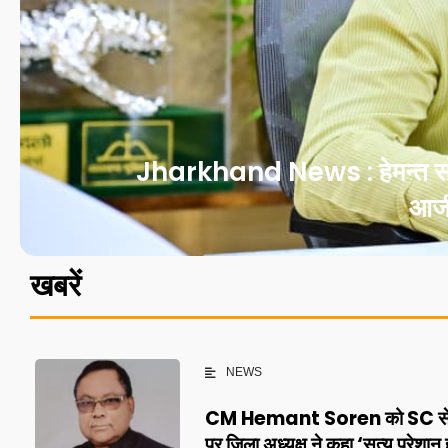
Jharkhand News : हेमन्त सोरेन क
आजी
खबरें
NEWS
CM Hemant Soren को SC से बड
पर जिला अध्यक्ष ने कहा ‘सत्य परेशान