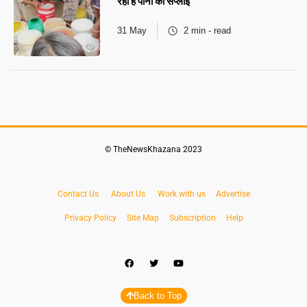
रहा है पानी की सप्लाई
31 May
2 min - read
© TheNewsKhazana 2023
Contact Us
About Us
Work with us
Advertise
Privacy Policy
Site Map
Subscription
Help
Back to Top