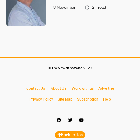
8 November
2 - read
© TheNewsKhazana 2023
Contact Us
About Us
Work with us
Advertise
Privacy Policy
Site Map
Subscription
Help
Back to Top