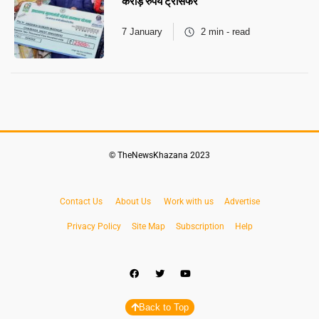
करोड़ रुपये ट्रांसफर
7 January
2 min - read
© TheNewsKhazana 2023
Contact Us
About Us
Work with us
Advertise
Privacy Policy
Site Map
Subscription
Help
Back to Top