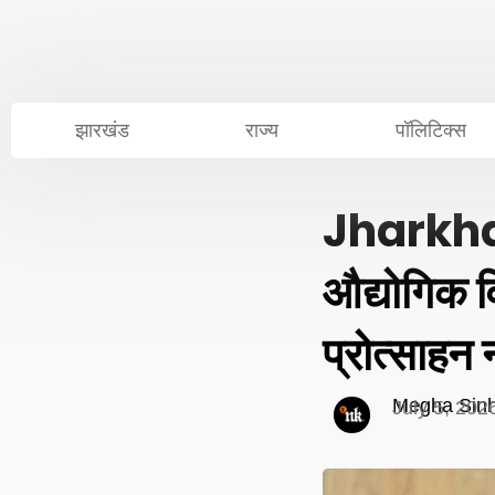
Skip
to
content
झारखंड
राज्य
पॉलिटिक्स
Jharkhan
औद्योगिक 
प्रोत्साहन
Megha Sin
July 5, 202