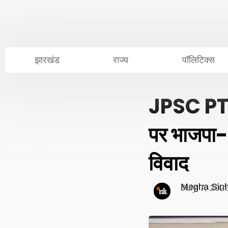
Skip
to
content
झारखंड
राज्य
पॉलिटिक्स
JPSC PT 
पर भाजपा-आ
विवाद
Megha Sin
July 7, 202