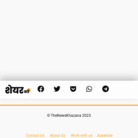
© TheNewsKhazana 2023
Contact Us
About Us
Work with us
Advertise