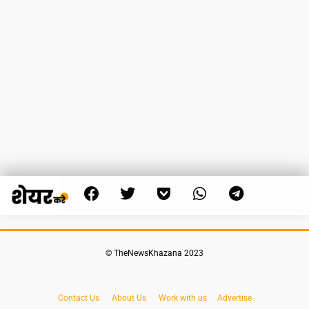
© TheNewsKhazana 2023
Contact Us
About Us
Work with us
Advertise