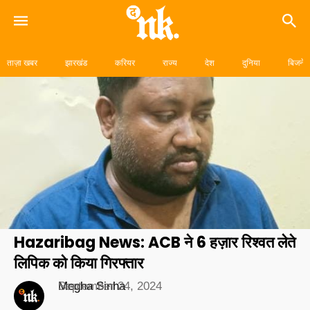
Skip
to
ताज़ा खबर
झारखंड
करियर
राज्य
देश
दुनिया
बिजनेस
content
Hazaribag News: ACB ने 6 हज़ार रिश्वत लेते
लिपिक को किया गिरफ्तार
Megha Sinha
September 24, 2024