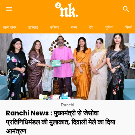
Skip
to
ताज़ा खबर
झारखंड
करियर
राज्य
देश
दुनिया
बिजनेस
content
Ranchi
Ranchi News : मुख्यमंत्री से जेसोवा
प्रतिनिधिमंडल की मुलाकात, दिवाली मेले का दिया
आमंत्रण