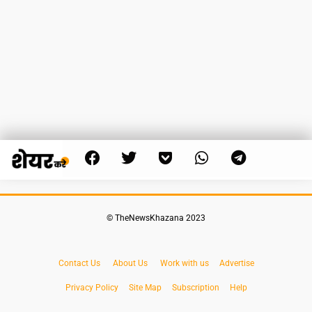
© TheNewsKhazana 2023
Contact Us
About Us
Work with us
Advertise
Privacy Policy
Site Map
Subscription
Help