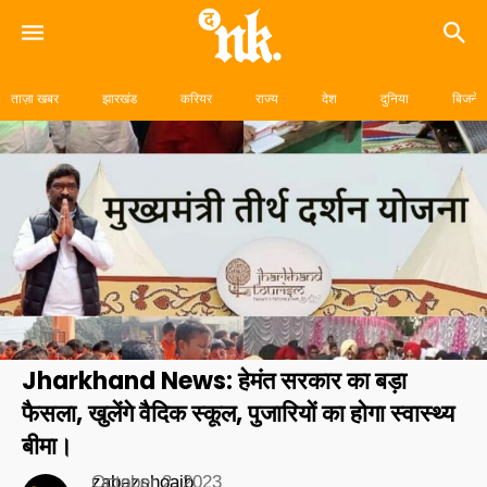
Skip
to
ताज़ा खबर
झारखंड
करियर
राज्य
देश
दुनिया
बिजनेस
content
Jharkhand News: हेमंत सरकार का बड़ा
फैसला, खुलेंगे वैदिक स्कूल, पुजारियों का होगा स्वास्थ्य
बीमा।
zabazshoaib
October 2, 2023