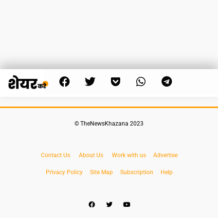
© TheNewsKhazana 2023
Contact Us
About Us
Work with us
Advertise
Privacy Policy
Site Map
Subscription
Help