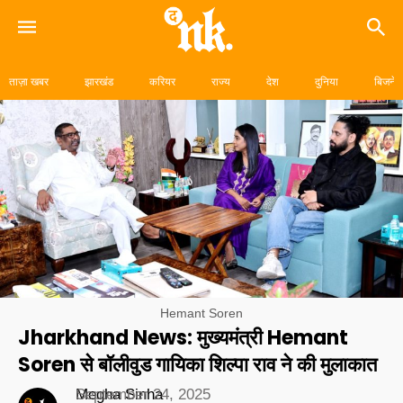
Skip
to
ताज़ा खबर
झारखंड
करियर
राज्य
देश
दुनिया
बिजनेस
content
Hemant Soren
Jharkhand News: मुख्यमंत्री Hemant
Soren से बॉलीवुड गायिका शिल्पा राव ने की मुलाकात
Megha Sinha
September 24, 2025