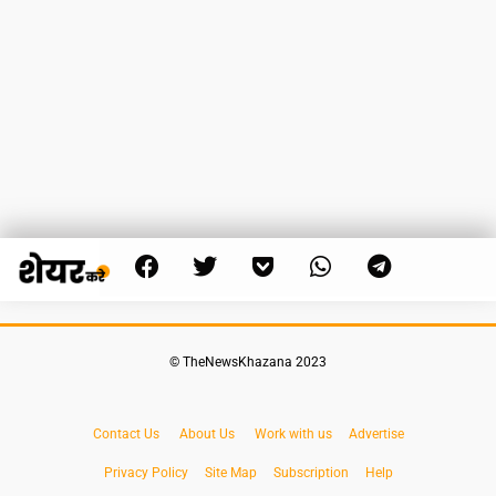
© TheNewsKhazana 2023
Contact Us
About Us
Work with us
Advertise
Privacy Policy
Site Map
Subscription
Help