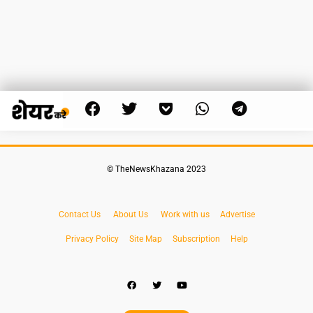
© TheNewsKhazana 2023
Contact Us
About Us
Work with us
Advertise
Privacy Policy
Site Map
Subscription
Help