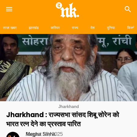
Skip
to
ताज़ा खबर
झारखंड
करियर
राज्य
देश
दुनिया
बिजनेस
content
Jharkhand
Jharkhand : राज्यसभा सांसद शिबू सोरेन को
भारत रत्न देने का प्रस्ताव पारित
Megha Sinha
August 28, 2025