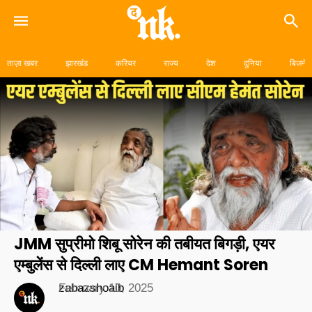
Skip
to
ताज़ा खबर
झारखंड
करियर
राज्य
देश
दुनिया
बिजनेस
content
JMM सुप्रीमो शिबू सोरेन की तबीयत बिगड़ी, एयर
एम्बुलेंस से दिल्ली लाए CM Hemant Soren
zabazshoaib
February 10, 2025