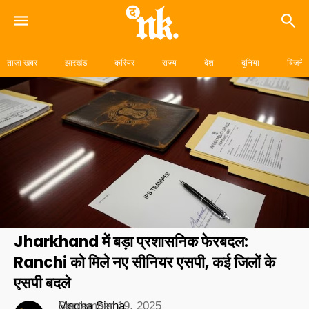
Skip
to
ताज़ा खबर
झारखंड
करियर
राज्य
देश
दुनिया
बिजनेस
content
Jharkhand में बड़ा प्रशासनिक फेरबदल:
Ranchi को मिले नए सीनियर एसपी, कई जिलों के
एसपी बदले
Megha Sinha
September 19, 2025