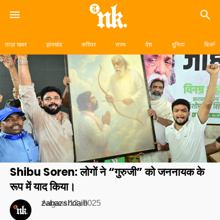
Skip
to
ताज़ा खबर
झारखंड
करियर
राज्य
देश
दुनिया
बिजनेस
content
Shibu Soren: लोगों ने “गुरुजी” को जननायक के
रूप में याद किया।
zabazshoaib
August 12, 2025