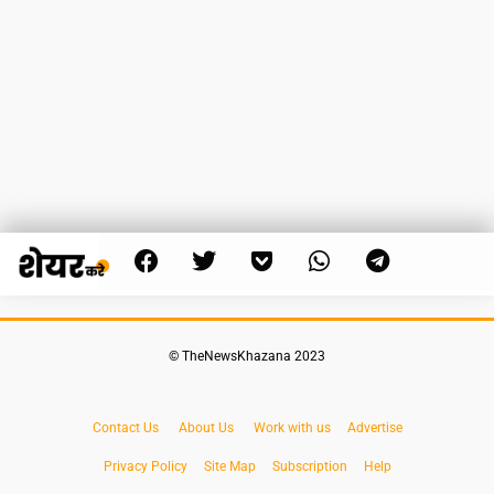
© TheNewsKhazana 2023
Contact Us
About Us
Work with us
Advertise
Privacy Policy
Site Map
Subscription
Help