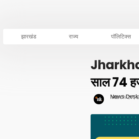
Skip
to
content
झारखंड
राज्य
पॉलिटिक्स
Jharkha
साल 74 हजार
News Desk
March 27, 