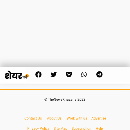
© TheNewsKhazana 2023
Contact Us
About Us
Work with us
Advertise
Privacy Policy
Site Map
Subscription
Help