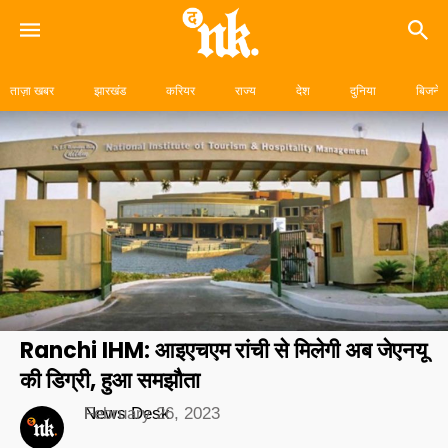
Skip
to
ताज़ा खबर
झारखंड
करियर
राज्य
देश
दुनिया
बिजनेस
content
Ranchi IHM: आइएचएम रांची से मिलेगी अब जेएनयू
की डिग्री, हुआ समझौता
News Desk
February 26, 2023