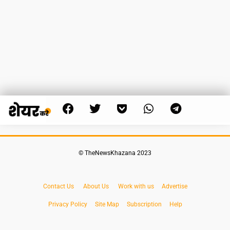
© TheNewsKhazana 2023
Contact Us
About Us
Work with us
Advertise
Privacy Policy
Site Map
Subscription
Help