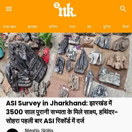
Skip
to
ताज़ा खबर
झारखंड
करियर
राज्य
देश
दुनिया
बिजनेस
content
ASI Survey in Jharkhand: झारखंड में
3500 साल पुरानी सभ्यता के मिले साक्ष्य, हथिंदर-
सोहरा पहली बार ASI रिकॉर्ड में दर्ज
Megha Sinha
July 3, 2026