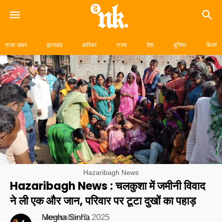
Skip
to
ताज़ा खबर
झारखंड
करियर
राज्य
देश
दुनिया
बिजनेस
content
Hazaribagh News
Hazaribagh News : चलकुशा में जमीनी विवाद
ने ली एक और जान, परिवार पर टूटा दुखों का पहाड़
Megha Sinha
November 7, 2025