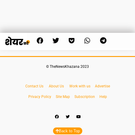
© TheNewsKhazana 2023
Contact Us
About Us
Work with us
Advertise
Privacy Policy
Site Map
Subscription
Help
Back to Top