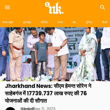
Skip
to
ताज़ा खबर
झारखंड
करियर
राज्य
देश
दुनिया
बिजनेस
content
Jharkhand News: सीएम हेमन्त सोरेन ने
साहेबगंज में 17739.737 लाख रुपए की 76
योजनाओं की दी सौगात
tnkstaff
September 5, 2023