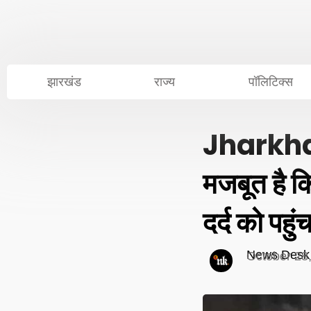
Skip
to
content
झारखंड
राज्य
पॉलिटिक्स
Jharkhan
मजबूत है 
दर्द को पहुं
News Desk
October 28