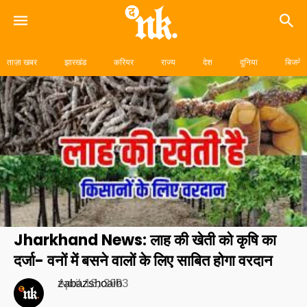
Skip
to
ताज़ा खबर
झारखंड
करियर
राज्य
देश
दुनिया
बिजनेस
content
Jharkhand News: लाह की खेती को कृषि का
दर्जा- वनों में बसने वालों के लिए साबित होगा वरदान
zabazshoaib
April 18, 2023