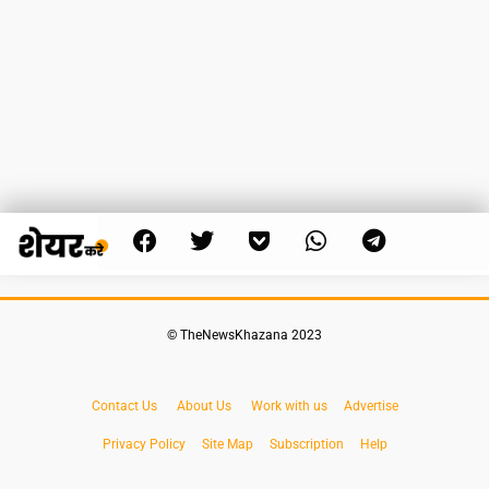
© TheNewsKhazana 2023
Contact Us
About Us
Work with us
Advertise
Privacy Policy
Site Map
Subscription
Help