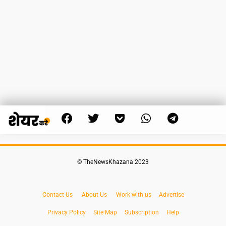
© TheNewsKhazana 2023
Contact Us
About Us
Work with us
Advertise
Privacy Policy
Site Map
Subscription
Help