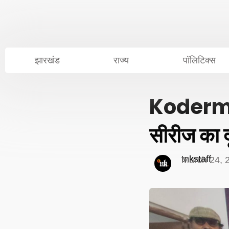
Skip
to
content
झारखंड
राज्य
पॉलिटिक्स
Koderma 
सीरीज का 
tnkstaff
March 24, 