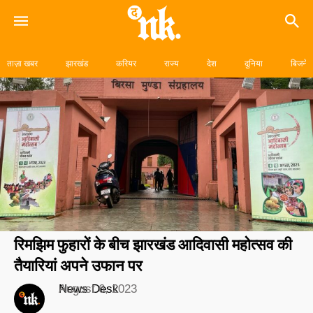
Skip
to
ताज़ा खबर
झारखंड
करियर
राज्य
देश
दुनिया
बिजनेस
content
रिमझिम फुहारों के बीच झारखंड आदिवासी महोत्सव की
तैयारियां अपने उफान पर
News Desk
August 6, 2023