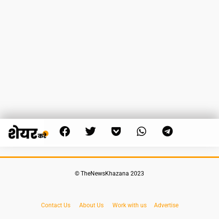
© TheNewsKhazana 2023
Contact Us
About Us
Work with us
Advertise