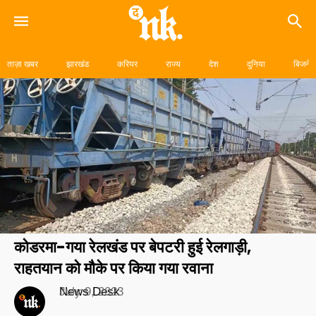
Skip
to
ताज़ा खबर
झारखंड
करियर
राज्य
देश
दुनिया
बिजनेस
content
कोडरमा-गया रेलखंड पर बेपटरी हुई रेलगाड़ी,
राहतयान को मौके पर किया गया रवाना
News Desk
July 9, 2023