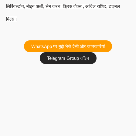
लिविंगस्टोन, मोइन अली, सैम करन, क्रिस वोक्स , आदिल राशिद, टाइमल
मिल्स।
WhatsApp पर मुझे भेजे ऐसी और जानकारियां
Telegram Group जॉइन