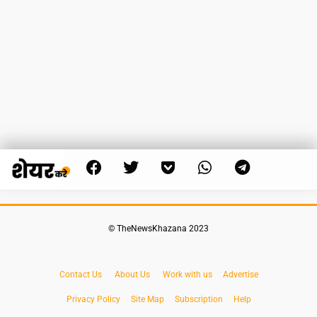
© TheNewsKhazana 2023
Contact Us
About Us
Work with us
Advertise
Privacy Policy
Site Map
Subscription
Help