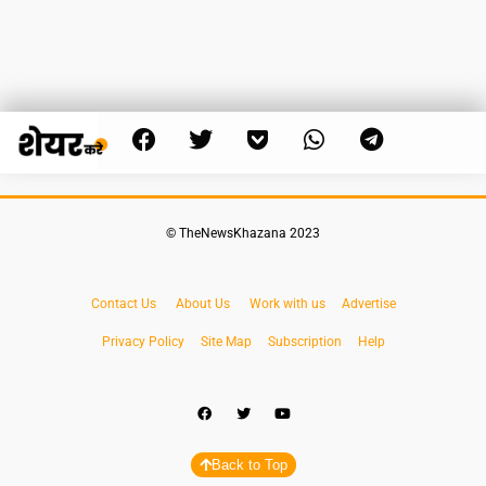
© TheNewsKhazana 2023
Contact Us
About Us
Work with us
Advertise
Privacy Policy
Site Map
Subscription
Help
Back to Top