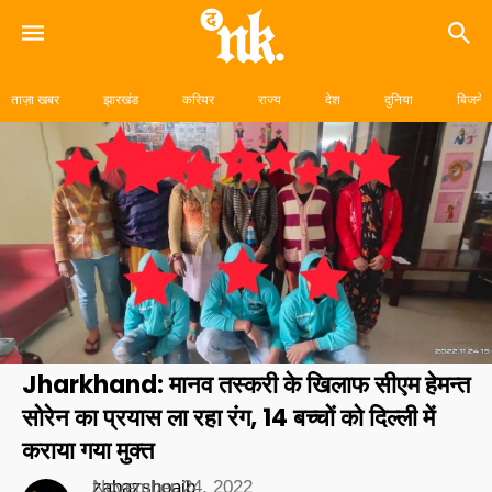
Skip
to
ताज़ा खबर
झारखंड
करियर
राज्य
देश
दुनिया
बिजनेस
content
Jharkhand: मानव तस्करी के खिलाफ सीएम हेमन्त
सोरेन का प्रयास ला रहा रंग, 14 बच्चों को दिल्ली में
कराया गया मुक्त
zabazshoaib
November 24, 2022