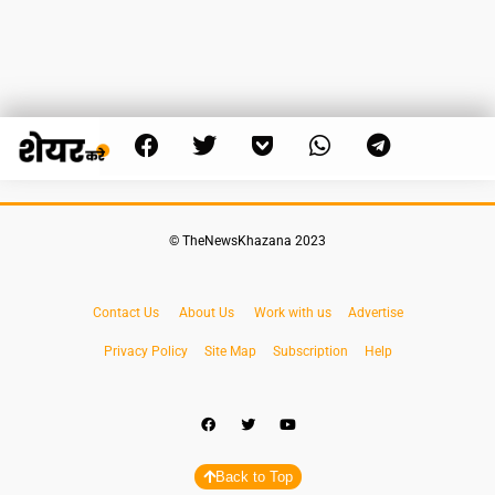
© TheNewsKhazana 2023
Contact Us
About Us
Work with us
Advertise
Privacy Policy
Site Map
Subscription
Help
Back to Top