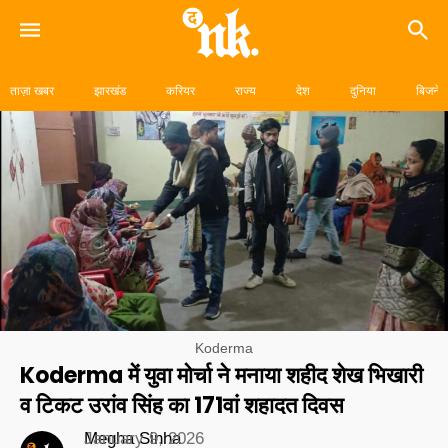
Skip
to
ताज़ा खबर
झारखंड
करियर
राज्य
देश
दुनिया
बिजनेस
content
Koderma
Koderma में युवा मोर्चा ने मनाया शहीद शेख भिखारी
व टिकट उरांव सिंह का 171वां शहादत दिवस
Megha Sinha
January 9, 2026