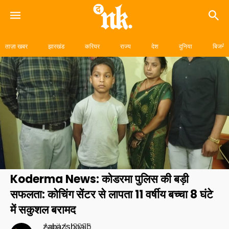
Skip
to
ताज़ा खबर
झारखंड
करियर
राज्य
देश
दुनिया
बिजनेस
content
Koderma News: कोडरमा पुलिस की बड़ी
सफलता: कोचिंग सेंटर से लापता 11 वर्षीय बच्चा 8 घंटे
में सकुशल बरामद
zabazshoaib
April 1, 2026