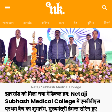
Skip
to
ताज़ा खबर
झारखंड
करियर
राज्य
देश
दुनिया
बिजनेस
content
Netaji Subhash Medical College
झारखंड को मिला नया मेडिकल हब: Netaji
Subhash Medical College में एमबीबीएस
प्रथम बैच का शुभारंभ, मुख्यमंत्री हेमन्त सोरेन हुए