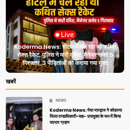
Koderma News: होटल में चल रहा था कथित
सेक्स रैकेट, पुलिस ने मारी दबिश, मैनेजर समेत 5
गिरफ्तार, 3 पीड़िताओं को कराया गया मुक्त
खबरें
NEWS
Koderma News: मेघा भारद्वाज ने कोडरमा
जिला दण्डाधिकारी-सह- उपायुक्त के रूप में किया
पदभार ग्रहण