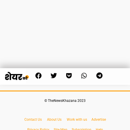
© TheNewsKhazana 2023
Contact Us
About Us
Work with us
Advertise
Privacy Policy
Site Map
Subscription
Help