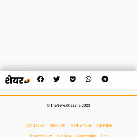
© TheNewsKhazana 2023
Contact Us
About Us
Work with us
Advertise
Privacy Policy
Site Map
Subscription
Help