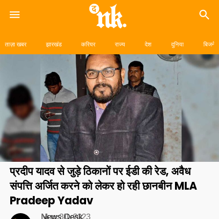
Skip
to
ताज़ा खबर
झारखंड
करियर
राज्य
देश
दुनिया
बिजनेस
content
प्रदीप यादव से जुड़े ठिकानों पर ईडी की रेड, अवैध
संपत्ति अर्जित करने को लेकर हो रही छानबीन MLA
Pradeep Yadav
News Desk
May 30, 2023