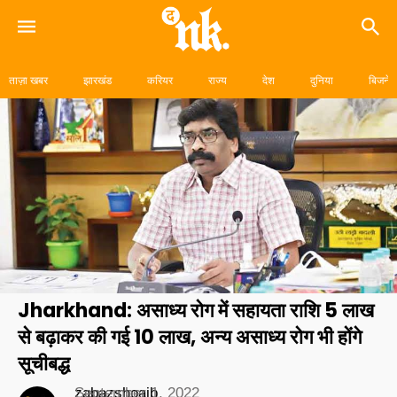
Skip
to
ताज़ा खबर
झारखंड
करियर
राज्य
देश
दुनिया
बिजनेस
content
Jharkhand: असाध्य रोग में सहायता राशि 5 लाख
से बढ़ाकर की गई ₹10 लाख, अन्य असाध्य रोग भी होंगे
सूचीबद्ध
zabazshoaib
September 1, 2022