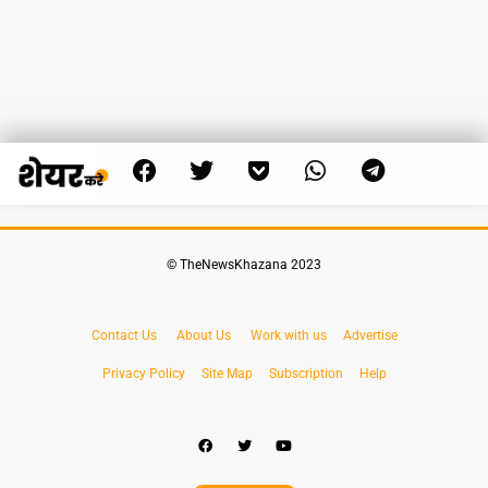
© TheNewsKhazana 2023
Contact Us
About Us
Work with us
Advertise
Privacy Policy
Site Map
Subscription
Help