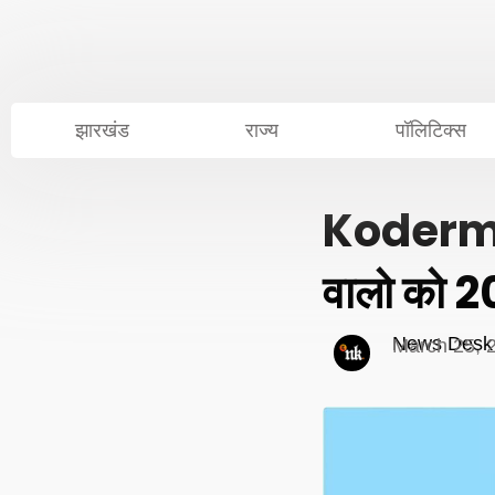
Skip
to
content
झारखंड
राज्य
पॉलिटिक्स
Koderma N
वालो को 2
News Desk
March 25, 