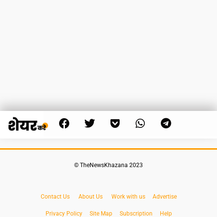
© TheNewsKhazana 2023
Contact Us
About Us
Work with us
Advertise
Privacy Policy
Site Map
Subscription
Help