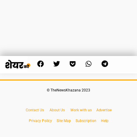
© TheNewsKhazana 2023
Contact Us
About Us
Work with us
Advertise
Privacy Policy
Site Map
Subscription
Help