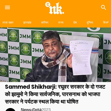
Skip
to
ताज़ा खबर
झारखंड
करियर
राज्य
देश
दुनिया
बिजनेस
content
Sammed Shikharji: रघुवर सरकार के दो गजट
को झामुमो ने किया सार्वजनिक, पारसनाथ को भाजपा
सरकार ने पर्यटक स्थल किया था घोषित
News Desk
January 3, 2023