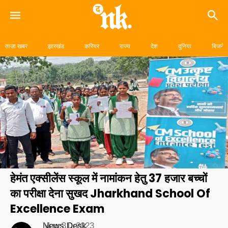
Skip
to
ताज़ा खबर
झारखंड
करियर
राज्य
देश
दुनिया
बिजनेस
content
हेमंत एक्सीलेंस स्कूल में नामांकन हेतु 37 हजार बच्चों
का परीक्षा देना सुखद Jharkhand School Of
Excellence Exam
News Desk
May 31, 2023