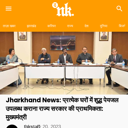
Skip
to
ताज़ा खबर
झारखंड
करियर
राज्य
देश
दुनिया
बिजनेस
content
Jharkhand News: प्रत्येक घरों में शुद्ध पेयजल
उपलब्ध कराना राज्य सरकार की प्राथमिकता:
मुख्यमंत्री
tnkstaff
January 20, 2023