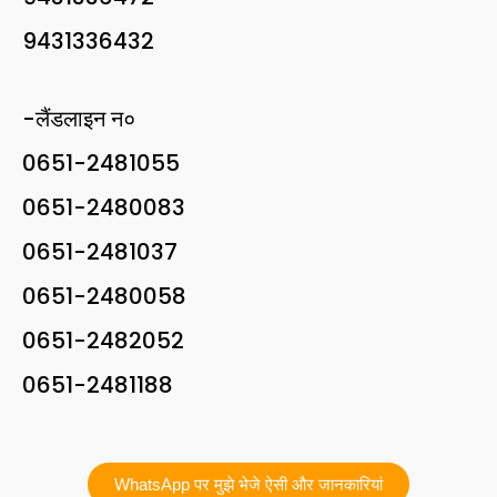
9431336432
-लैंडलाइन न०
0651-2481055
0651-2480083
0651-2481037
0651-2480058
0651-2482052
0651-2481188
WhatsApp पर मुझे भेजे ऐसी और जानकारियां