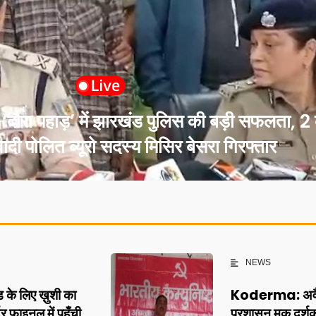
 पहाड़’ में झारखंड पुलिस की बड़ी सफलता, 2 
दी पोलित ब्यूरो सदस्य मिसिर बेसरा गिरफ्तार
NEWS
 लिए ख़ुशी का
Koderma: अवैध 
र फाइनल में पहुँची
प्रशासन मूक दर्श