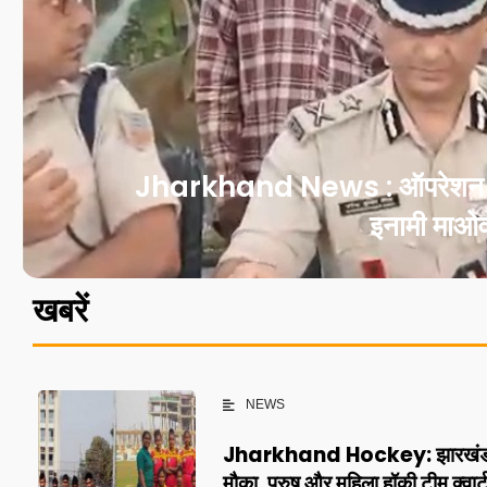
Jharkhand News : ऑपरेशन ‘दौरा
इनामी माओवा
खबरें
NEWS
Jharkhand Hockey: झारखंड के
मौका, पुरुष और महिला हॉकी टीम क्वार्ट